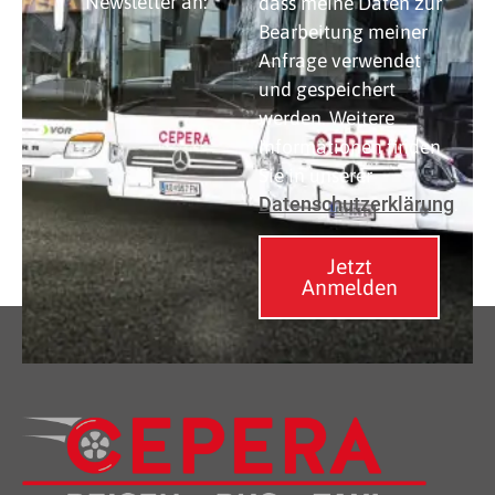
Newsletter an:
dass meine Daten zur
Bearbeitung meiner
Anfrage verwendet
und gespeichert
werden. Weitere
Informationen finden
Sie in unserer
Datenschutzerklärung
.
Jetzt
Anmelden