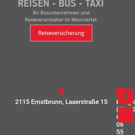
Ihr Busunternehmen und
Reiseveranstalter im Weinviertel.
Reiseversicherung
2115 Ernstbrunn, Laaerstraße 15
+43
info@c
(0)660
633
06
55