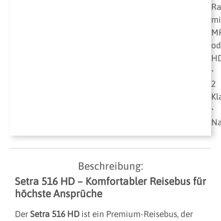
Ra
mi
M
od
H
•
2
Kl
•
Na
Beschreibung:
Setra 516 HD – Komfortabler Reisebus für
höchste Ansprüche
Der
Setra 516 HD
ist ein Premium-Reisebus, der