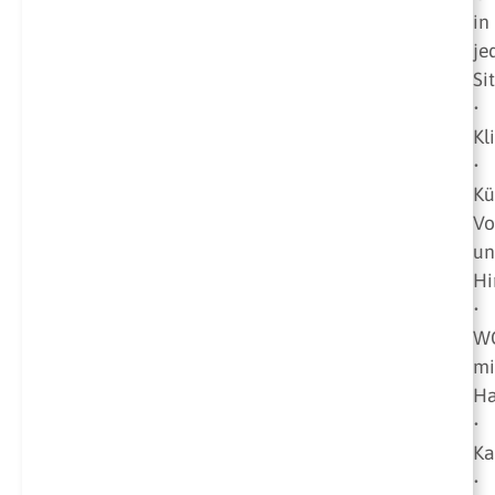
in
je
Si
•
Kl
•
Kü
Vo
un
Hi
•
W
mi
Ha
•
Ka
•