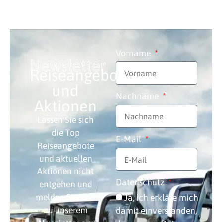
Vorname
Newsletter
Reiseangebote
und
Nachname
Aktionen
Lassen Sie sich
die Top
E-Mail
Reiseangebote
und aktuellen
Aktionen nicht
Datenschutz
entgehen und
melden Sie sich
Ja, ich erkläre mich
zu unserem
damit einverstanden,