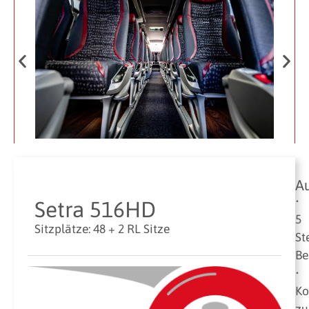
Au
•
Setra 516HD
5
Sitzplätze: 48 + 2 RL Sitze
St
Be
•
Ko
zu